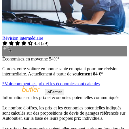
Révision intermédiaire
4.3
(
29
)
Économisez en moyenne 54%*
Gardez votre voiture en bonne santé en optant pour une révision
intermédiaire. Actuellement à partir de
seulement 84 €
*.
*Voir comment les prix et les économies sont calculés
Fermer
Informations sur les prix et économies potentielles communiqués
Le nombre d'offres, les prix et les économies potentielles indiqués
sont calculés sur des propositions de devis de garages référencés sur
Autobutler, sur la base de leurs propres prix individuels.
Les prix et les économies potentielles peuvent varier en fonction de