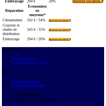
Embrayage
294 €
20%
Recevez vos devis
Économisez
Réparation
en
moyenne*
Climatisation
102 € / 54%
Recevez vos devis
Courroie et
chaîne de
545 € / 31%
Recevez vos devis
distribution
Embrayage
294 € / 20%
Recevez vos devis
Autobutler
Contactez-nous
La presse parle de nous !
Info
*Prix et économies
À propos d'Autobutler
© 2026 Autobutler.fr
18-26 rue Goubet, 75019 Paris