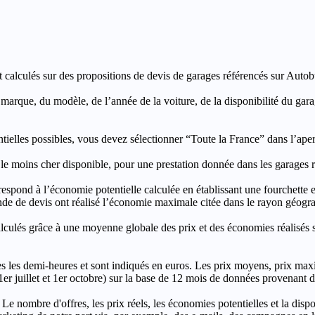
t calculés sur des propositions de devis de garages référencés sur Autobut
a marque, du modèle, de l’année de la voiture, de la disponibilité du ga
entielles possibles, vous devez sélectionner “Toute la France” dans l’ape
moins cher disponible, pour une prestation donnée dans les garages ré
’économie potentielle calculée en établissant une fourchette entre l
e de devis ont réalisé l’économie maximale citée dans le rayon géograp
e à une moyenne globale des prix et des économies réalisés sur le
les demi-heures et sont indiqués en euros. Les prix moyens, prix max
, 1er juillet et 1er octobre) sur la base de 12 mois de données provenan
 Le nombre d'offres, les prix réels, les économies potentielles et la disp