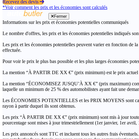
Recevez des devis
*Voir comment les prix et les économies sont calculés
Fermer
Informations sur les prix et économies potentielles communiqués
Le nombre d'offres, les prix et les économies potentielles indiqués son
Les prix et les économies potentielles peuvent varier en fonction de l
effectuée.
Pour voir le prix le plus bas possible et les plus larges économies pot
La mention “À PARTIR DE XX €” (prix minimum) est le prix actuel le 
La mention “ÉCONOMISEZ JUSQU’À XX €” (prix maximum) correspond à l
laquelle un minimum de 25 % des automobilistes ayant fait une demand
Les ÉCONOMIES POTENTIELLES et les PRIX MOYENS sont calculés grâc
rayon à partir duquel ils sont obtenus.
Les prix “À PARTIR DE XX €” (prix minimum) sont mis à jour toutes 
pourcentage sont mises à jour trimestriellement (1er janvier, 1er avril
Les prix annoncés sont TTC et incluent tous les autres frais éventuels.