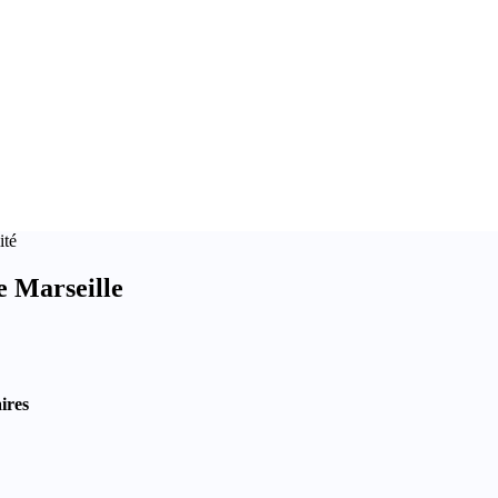
ité
e Marseille
ires