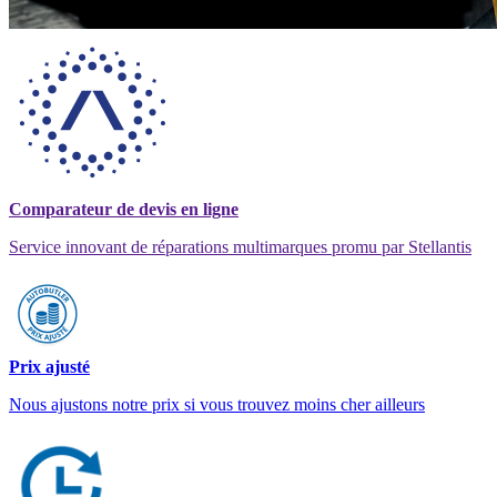
Comparateur de devis en ligne
Service innovant de réparations multimarques promu par Stellantis
Prix ajusté
Nous ajustons notre prix si vous trouvez moins cher ailleurs