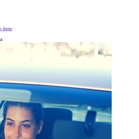
n ligne
ma