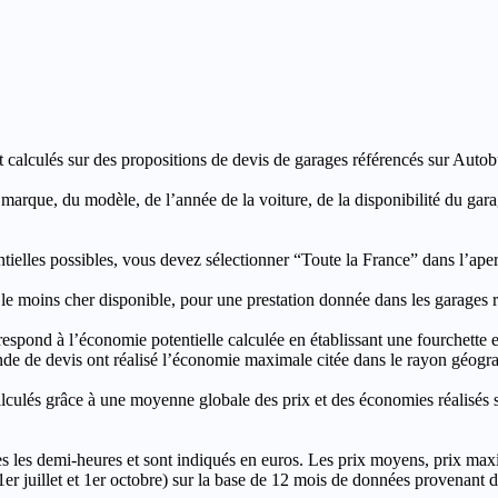
t calculés sur des propositions de devis de garages référencés sur Autobut
a marque, du modèle, de l’année de la voiture, de la disponibilité du ga
entielles possibles, vous devez sélectionner “Toute la France” dans l’ape
moins cher disponible, pour une prestation donnée dans les garages ré
’économie potentielle calculée en établissant une fourchette entre l
e de devis ont réalisé l’économie maximale citée dans le rayon géograp
e à une moyenne globale des prix et des économies réalisés sur le
les demi-heures et sont indiqués en euros. Les prix moyens, prix max
, 1er juillet et 1er octobre) sur la base de 12 mois de données provenan