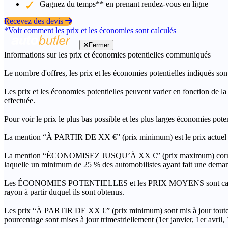
Gagnez du temps** en prenant rendez-vous en ligne
Recevez des devis
*Voir comment les prix et les économies sont calculés
Fermer
Informations sur les prix et économies potentielles communiqués
Le nombre d'offres, les prix et les économies potentielles indiqués son
Les prix et les économies potentielles peuvent varier en fonction de l
effectuée.
Pour voir le prix le plus bas possible et les plus larges économies pot
La mention “À PARTIR DE XX €” (prix minimum) est le prix actuel le 
La mention “ÉCONOMISEZ JUSQU’À XX €” (prix maximum) correspond à l
laquelle un minimum de 25 % des automobilistes ayant fait une demand
Les ÉCONOMIES POTENTIELLES et les PRIX MOYENS sont calculés grâc
rayon à partir duquel ils sont obtenus.
Les prix “À PARTIR DE XX €” (prix minimum) sont mis à jour toutes 
pourcentage sont mises à jour trimestriellement (1er janvier, 1er avril