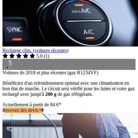
Recharge clim. (voitures récentes)
5.0
(
1
)
Voitures de 2018 et plus récentes (gaz R1234YF)
Bénéficiez d'un refroidissement optimal avec une climatisation en
bon état de marche. Le circuit sera vérifié pour les fuites et votre gaz
rechargé avec jusqu'à
200 g
de gaz réfrigérant.
Actuellement à partir de 84 €*
Recevez des devis