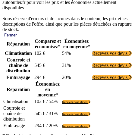
autobutler.fr pour voir les prix et les économies actuellement
disponibles.
Sous réserve d'erreurs et de lacunes dans le contenu, les prix et les
descriptions de l'offre, ainsi que pour les pièces détachées en rupture
de stock.
Fermer
Comparez et
Économisez
Réparation
économisez*
en moyenne*
Climatisation
102 €
54%
Recevez vos devis
Courroie et
chaîne de
545 €
31%
Recevez vos devis
distribution
Embrayage
294 €
20%
Recevez vos devis
Économisez
Réparation
en
moyenne*
Climatisation
102 € / 54%
Recevez vos devis
Courroie et
chaîne de
545 € / 31%
Recevez vos devis
distribution
Embrayage
294 € / 20%
Recevez vos devis