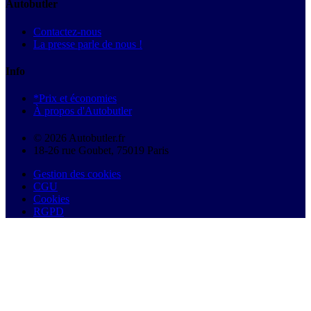
Autobutler
Contactez-nous
La presse parle de nous !
Info
*Prix et économies
À propos d'Autobutler
© 2026 Autobutler.fr
18-26 rue Goubet, 75019 Paris
Gestion des cookies
CGU
Cookies
RGPD