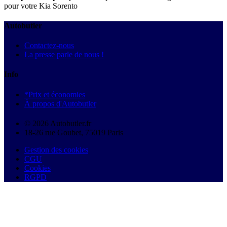
pour votre Kia Sorento
Autobutler
Contactez-nous
La presse parle de nous !
Info
*Prix et économies
À propos d'Autobutler
© 2026 Autobutler.fr
18-26 rue Goubet, 75019 Paris
Gestion des cookies
CGU
Cookies
RGPD