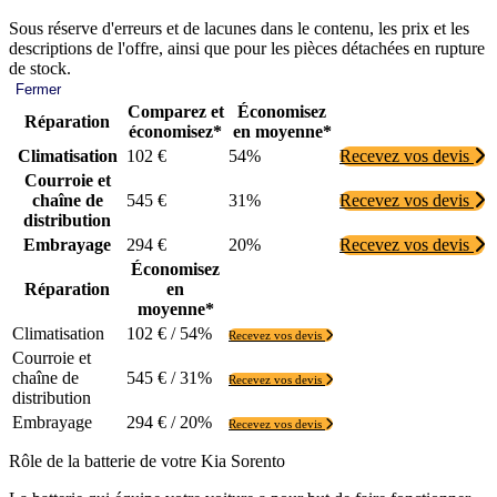
Sous réserve d'erreurs et de lacunes dans le contenu, les prix et les
descriptions de l'offre, ainsi que pour les pièces détachées en rupture
de stock.
Fermer
Comparez et
Économisez
Réparation
économisez*
en moyenne*
Climatisation
102 €
54%
Recevez vos devis
Courroie et
chaîne de
545 €
31%
Recevez vos devis
distribution
Embrayage
294 €
20%
Recevez vos devis
Économisez
Réparation
en
moyenne*
Climatisation
102 € / 54%
Recevez vos devis
Courroie et
chaîne de
545 € / 31%
Recevez vos devis
distribution
Embrayage
294 € / 20%
Recevez vos devis
Rôle de la batterie de votre Kia Sorento