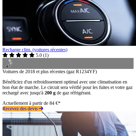
Recharge clim. (voitures récentes)
5.0
(
1
)
Voitures de 2018 et plus récentes (gaz R1234YF)
Bénéficiez d'un refroidissement optimal avec une climatisation en
bon état de marche. Le circuit sera vérifié pour les fuites et votre gaz
rechargé avec jusqu'à
200 g
de gaz réfrigérant.
Actuellement à partir de 84 €*
Recevez des devis