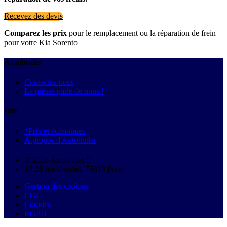
Recevez des devis
Comparez les prix
pour le remplacement ou la réparation de frein
pour votre Kia Sorento
Autobutler
Contactez-nous
La presse parle de nous !
Info
*Prix et économies
À propos d'Autobutler
© 2026 Autobutler.fr
18-26 rue Goubet, 75019 Paris
Gestion des cookies
CGU
Cookies
RGPD