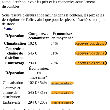
autobutler.fr pour voir les prix et les économies actuellement
disponibles.
Sous réserve d'erreurs et de lacunes dans le contenu, les prix et les
descriptions de l'offre, ainsi que pour les pièces détachées en rupture
de stock.
Fermer
Comparez et
Économisez
Réparation
économisez*
en moyenne*
Climatisation
102 €
54%
Recevez vos devis
Courroie et
chaîne de
545 €
31%
Recevez vos devis
distribution
Embrayage
294 €
20%
Recevez vos devis
Économisez
Réparation
en
moyenne*
Climatisation
102 € / 54%
Recevez vos devis
Courroie et
chaîne de
545 € / 31%
Recevez vos devis
distribution
Embrayage
294 € / 20%
Recevez vos devis