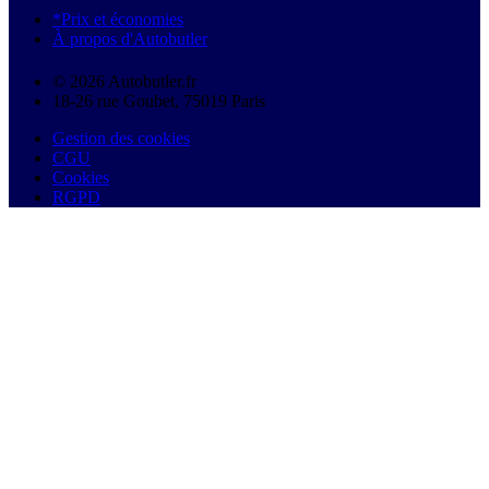
*Prix et économies
À propos d'Autobutler
© 2026 Autobutler.fr
18-26 rue Goubet, 75019 Paris
Gestion des cookies
CGU
Cookies
RGPD