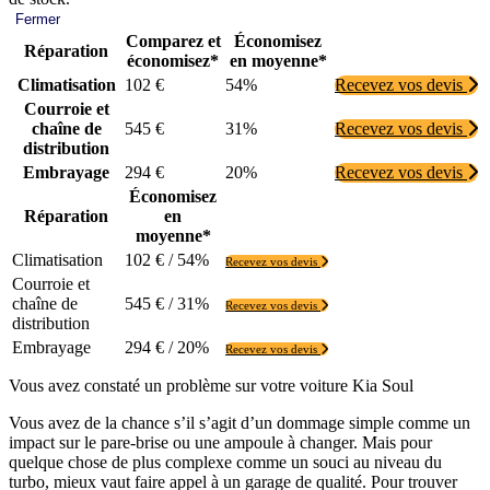
Fermer
Comparez et
Économisez
Réparation
économisez*
en moyenne*
Climatisation
102 €
54%
Recevez vos devis
Courroie et
chaîne de
545 €
31%
Recevez vos devis
distribution
Embrayage
294 €
20%
Recevez vos devis
Économisez
Réparation
en
moyenne*
Climatisation
102 € / 54%
Recevez vos devis
Courroie et
chaîne de
545 € / 31%
Recevez vos devis
distribution
Embrayage
294 € / 20%
Recevez vos devis
Vous avez constaté un problème sur votre voiture Kia Soul
Vous avez de la chance s’il s’agit d’un dommage simple comme un
impact sur le pare-brise ou une ampoule à changer. Mais pour
quelque chose de plus complexe comme un souci au niveau du
turbo, mieux vaut faire appel à un garage de qualité. Pour trouver