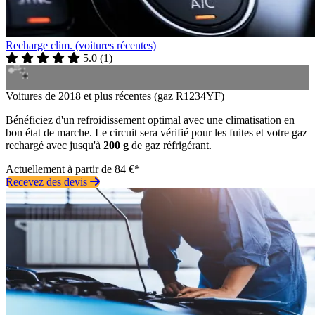
Recharge clim. (voitures récentes)
5.0
(
1
)
Voitures de 2018 et plus récentes (gaz R1234YF)
Bénéficiez d'un refroidissement optimal avec une climatisation en
bon état de marche. Le circuit sera vérifié pour les fuites et votre gaz
rechargé avec jusqu'à
200 g
de gaz réfrigérant.
Actuellement à partir de 84 €*
Recevez des devis