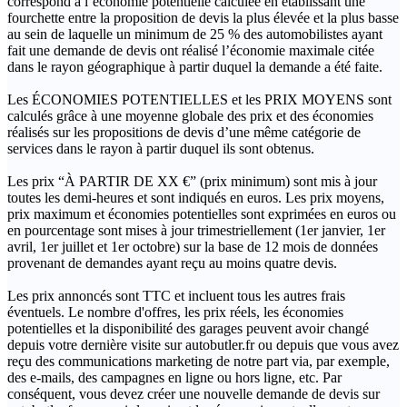
correspond à l’économie potentielle calculée en établissant une
fourchette entre la proposition de devis la plus élevée et la plus basse
au sein de laquelle un minimum de 25 % des automobilistes ayant
fait une demande de devis ont réalisé l’économie maximale citée
dans le rayon géographique à partir duquel la demande a été faite.
Les ÉCONOMIES POTENTIELLES et les PRIX MOYENS sont
calculés grâce à une moyenne globale des prix et des économies
réalisés sur les propositions de devis d’une même catégorie de
services dans le rayon à partir duquel ils sont obtenus.
Les prix “À PARTIR DE XX €” (prix minimum) sont mis à jour
toutes les demi-heures et sont indiqués en euros. Les prix moyens,
prix maximum et économies potentielles sont exprimées en euros ou
en pourcentage sont mises à jour trimestriellement (1er janvier, 1er
avril, 1er juillet et 1er octobre) sur la base de 12 mois de données
provenant de demandes ayant reçu au moins quatre devis.
Les prix annoncés sont TTC et incluent tous les autres frais
éventuels. Le nombre d'offres, les prix réels, les économies
potentielles et la disponibilité des garages peuvent avoir changé
depuis votre dernière visite sur autobutler.fr ou depuis que vous avez
reçu des communications marketing de notre part via, par exemple,
des e-mails, des campagnes en ligne ou hors ligne, etc. Par
conséquent, vous devez créer une nouvelle demande de devis sur