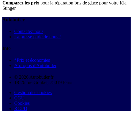
Comparez les prix
pour la réparation bris de glace pour votre Kia
Stinger
Autobutler
Contactez-nous
La presse parle de nous !
Info
*Prix et économies
À propos d'Autobutler
© 2026 Autobutler.fr
18-26 rue Goubet, 75019 Paris
Gestion des cookies
CGU
Cookies
RGPD