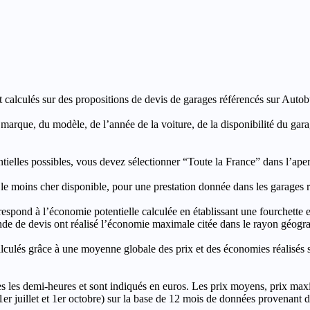
t calculés sur des propositions de devis de garages référencés sur Autobut
a marque, du modèle, de l’année de la voiture, de la disponibilité du ga
entielles possibles, vous devez sélectionner “Toute la France” dans l’ape
moins cher disponible, pour une prestation donnée dans les garages ré
’économie potentielle calculée en établissant une fourchette entre l
e de devis ont réalisé l’économie maximale citée dans le rayon géograp
e à une moyenne globale des prix et des économies réalisés sur le
les demi-heures et sont indiqués en euros. Les prix moyens, prix max
, 1er juillet et 1er octobre) sur la base de 12 mois de données provenan