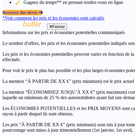
Gagnez du temps** en prenant rendez-vous en ligne
Recevez des devis
*Voir comment les prix et les économies sont calculés
Fermer
Informations sur les prix et économies potentielles communiqués
Le nombre d'offres, les prix et les économies potentielles indiqués son
Les prix et les économies potentielles peuvent varier en fonction de l
effectuée.
Pour voir le prix le plus bas possible et les plus larges économies pot
La mention “À PARTIR DE XX €” (prix minimum) est le prix actuel le 
La mention “ÉCONOMISEZ JUSQU’À XX €” (prix maximum) correspond à l
laquelle un minimum de 25 % des automobilistes ayant fait une demand
Les ÉCONOMIES POTENTIELLES et les PRIX MOYENS sont calculés grâc
rayon à partir duquel ils sont obtenus.
Les prix “À PARTIR DE XX €” (prix minimum) sont mis à jour toutes 
pourcentage sont mises à jour trimestriellement (1er janvier, 1er avril