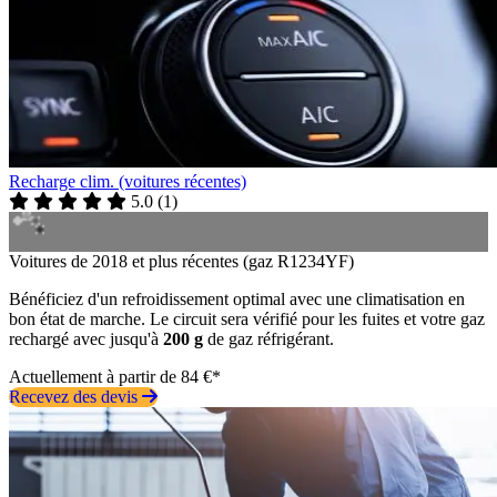
Recharge clim. (voitures récentes)
5.0
(
1
)
Voitures de 2018 et plus récentes (gaz R1234YF)
Bénéficiez d'un refroidissement optimal avec une climatisation en
bon état de marche. Le circuit sera vérifié pour les fuites et votre gaz
rechargé avec jusqu'à
200 g
de gaz réfrigérant.
Actuellement à partir de 84 €*
Recevez des devis