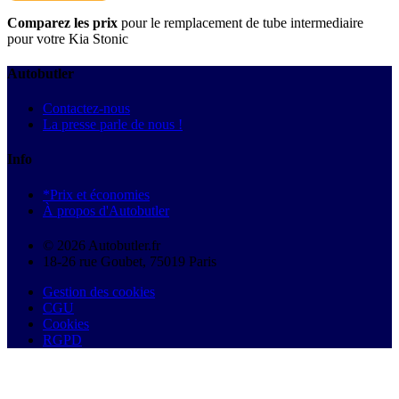
Comparez les prix
pour le remplacement de tube intermediaire
pour votre Kia Stonic
Autobutler
Contactez-nous
La presse parle de nous !
Info
*Prix et économies
À propos d'Autobutler
© 2026 Autobutler.fr
18-26 rue Goubet, 75019 Paris
Gestion des cookies
CGU
Cookies
RGPD