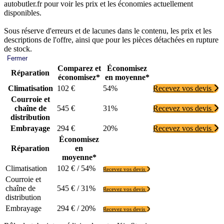
autobutler.fr pour voir les prix et les économies actuellement
disponibles.
Sous réserve d'erreurs et de lacunes dans le contenu, les prix et les
descriptions de l'offre, ainsi que pour les pièces détachées en rupture
de stock.
Fermer
Comparez et
Économisez
Réparation
économisez*
en moyenne*
Climatisation
102 €
54%
Recevez vos devis
Courroie et
chaîne de
545 €
31%
Recevez vos devis
distribution
Embrayage
294 €
20%
Recevez vos devis
Économisez
Réparation
en
moyenne*
Climatisation
102 € / 54%
Recevez vos devis
Courroie et
chaîne de
545 € / 31%
Recevez vos devis
distribution
Embrayage
294 € / 20%
Recevez vos devis