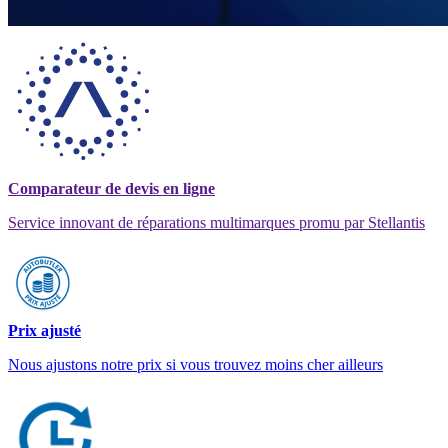
Comparateur de devis en ligne
Service innovant de réparations multimarques promu par Stellantis
Prix ajusté
Nous ajustons notre prix si vous trouvez moins cher ailleurs