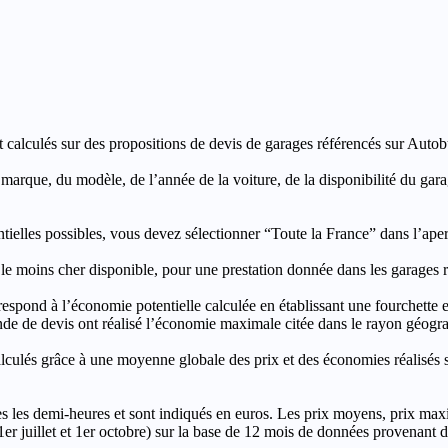
t calculés sur des propositions de devis de garages référencés sur Autobut
a marque, du modèle, de l’année de la voiture, de la disponibilité du ga
entielles possibles, vous devez sélectionner “Toute la France” dans l’ape
moins cher disponible, pour une prestation donnée dans les garages ré
’économie potentielle calculée en établissant une fourchette entre l
e de devis ont réalisé l’économie maximale citée dans le rayon géograp
e à une moyenne globale des prix et des économies réalisés sur le
les demi-heures et sont indiqués en euros. Les prix moyens, prix max
, 1er juillet et 1er octobre) sur la base de 12 mois de données provenan