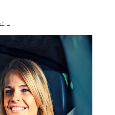
n ligne
a