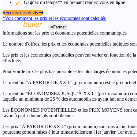
Gagnez du temps** en prenant rendez-vous en ligne
Recevez des devis
*Voir comment les prix et les économies sont calculés
Fermer
Informations sur les prix et économies potentielles communiqués
Le nombre d'offres, les prix et les économies potentielles indiqués son
Les prix et les économies potentielles peuvent varier en fonction de l
effectuée.
Pour voir le prix le plus bas possible et les plus larges économies pot
La mention “À PARTIR DE XX €” (prix minimum) est le prix actuel le 
La mention “ÉCONOMISEZ JUSQU’À XX €” (prix maximum) correspond à l
laquelle un minimum de 25 % des automobilistes ayant fait une demand
Les ÉCONOMIES POTENTIELLES et les PRIX MOYENS sont calculés grâc
rayon à partir duquel ils sont obtenus.
Les prix “À PARTIR DE XX €” (prix minimum) sont mis à jour toutes 
pourcentage sont mises à jour trimestriellement (1er janvier, 1er avril