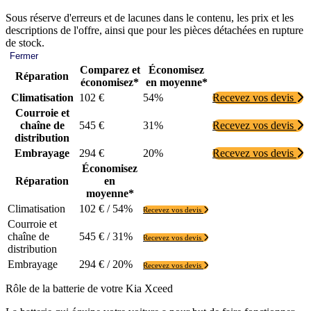
Sous réserve d'erreurs et de lacunes dans le contenu, les prix et les
descriptions de l'offre, ainsi que pour les pièces détachées en rupture
de stock.
Fermer
Comparez et
Économisez
Réparation
économisez*
en moyenne*
Climatisation
102 €
54%
Recevez vos devis
Courroie et
chaîne de
545 €
31%
Recevez vos devis
distribution
Embrayage
294 €
20%
Recevez vos devis
Économisez
Réparation
en
moyenne*
Climatisation
102 € / 54%
Recevez vos devis
Courroie et
chaîne de
545 € / 31%
Recevez vos devis
distribution
Embrayage
294 € / 20%
Recevez vos devis
Rôle de la batterie de votre Kia Xceed