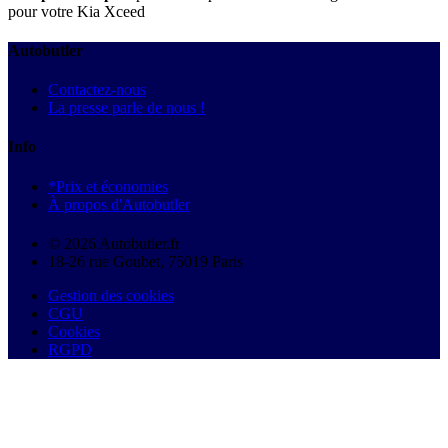
pour votre Kia Xceed
Autobutler
Contactez-nous
La presse parle de nous !
Info
*Prix et économies
À propos d'Autobutler
© 2026 Autobutler.fr
18-26 rue Goubet, 75019 Paris
Gestion des cookies
CGU
Cookies
RGPD