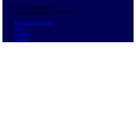
© 2026 Autobutler.fr
18-26 rue Goubet, 75019 Paris
Gestion des cookies
CGU
Cookies
RGPD