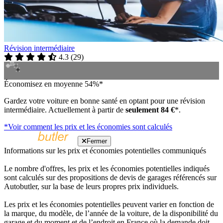
Révision intermédiaire
4.3
(
29
)
Économisez en moyenne 54%*
Gardez votre voiture en bonne santé en optant pour une révision
intermédiaire. Actuellement à partir de
seulement 84 €
*.
*Voir comment les prix et les économies sont calculés
Fermer
Informations sur les prix et économies potentielles communiqués
Le nombre d'offres, les prix et les économies potentielles indiqués
sont calculés sur des propositions de devis de garages référencés sur
Autobutler, sur la base de leurs propres prix individuels.
Les prix et les économies potentielles peuvent varier en fonction de
la marque, du modèle, de l’année de la voiture, de la disponibilité du
garage et du moment et de l’endroit en France où la demande doit