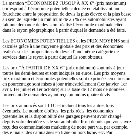
La mention “ÉCONOMISEZ JUSQU’À XX €” (prix maximum)
correspond à l’économie potentielle calculée en établissant une
fourchette entre la proposition de devis la plus élevée et la plus basse
au sein de laquelle un minimum de 25 % des automobilistes ayant
fait une demande de devis ont réalisé l’économie maximale citée
dans le rayon géographique à partir duquel la demande a été faite.
Les ÉCONOMIES POTENTIELLES et les PRIX MOYENS sont
calculés grâce à une moyenne globale des prix et des économies
réalisés sur les propositions de devis d’une même catégorie de
services dans le rayon à partir duquel ils sont obtenus.
Les prix “À PARTIR DE XX €” (prix minimum) sont mis à jour
toutes les demi-heures et sont indiqués en euros. Les prix moyens,
prix maximum et économies potentielles sont exprimées en euros ou
en pourcentage sont mises à jour trimestriellement (1er janvier, 1er
avril, 1er juillet et 1er octobre) sur la base de 12 mois de données
provenant de demandes ayant reçu au moins quatre devis.
Les prix annoncés sont TTC et incluent tous les autres frais
éventuels. Le nombre d'offres, les prix réels, les économies
potentielles et la disponibilité des garages peuvent avoir changé
depuis votre dernière visite sur autobutler.fr ou depuis que vous avez
reçu des communications marketing de notre part via, par exemple,
des e-mails, des campagnes en ligne ou hors ligne, etc. Par