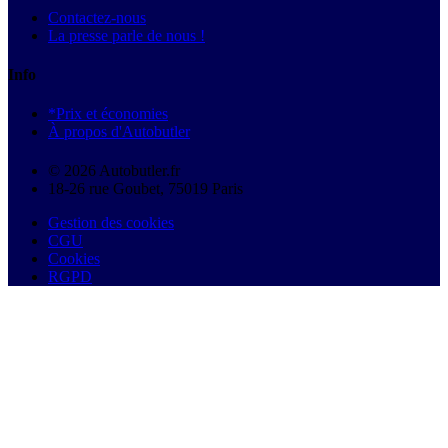
Contactez-nous
La presse parle de nous !
Info
*Prix et économies
À propos d'Autobutler
© 2026 Autobutler.fr
18-26 rue Goubet, 75019 Paris
Gestion des cookies
CGU
Cookies
RGPD