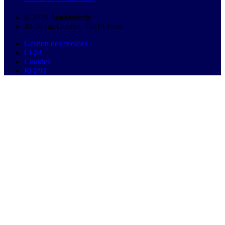
© 2026 Autobutler.fr
18-26 rue Goubet, 75019 Paris
Gestion des cookies
CGU
Cookies
RGPD