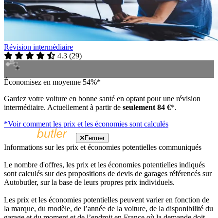
Révision intermédiaire
4.3
(
29
)
Économisez en moyenne 54%*
Gardez votre voiture en bonne santé en optant pour une révision
intermédiaire. Actuellement à partir de
seulement 84 €
*.
*Voir comment les prix et les économies sont calculés
Fermer
Informations sur les prix et économies potentielles communiqués
Le nombre d'offres, les prix et les économies potentielles indiqués
sont calculés sur des propositions de devis de garages référencés sur
Autobutler, sur la base de leurs propres prix individuels.
Les prix et les économies potentielles peuvent varier en fonction de
la marque, du modèle, de l’année de la voiture, de la disponibilité du
garage et du moment et de l’endroit en France où la demande doit