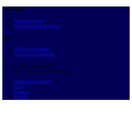
Autobutler
Contactez-nous
La presse parle de nous !
Info
*Prix et économies
À propos d'Autobutler
© 2026 Autobutler.fr
18-26 rue Goubet, 75019 Paris
Gestion des cookies
CGU
Cookies
RGPD