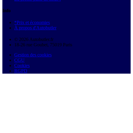
Info
*Prix et économies
À propos d'Autobutler
© 2026 Autobutler.fr
18-26 rue Goubet, 75019 Paris
Gestion des cookies
CGU
Cookies
RGPD