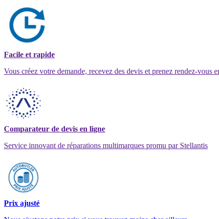
Facile et rapide
Vous créez votre demande, recevez des devis et prenez rendez-vous e
Comparateur de devis en ligne
Service innovant de réparations multimarques promu par Stellantis
Prix ajusté