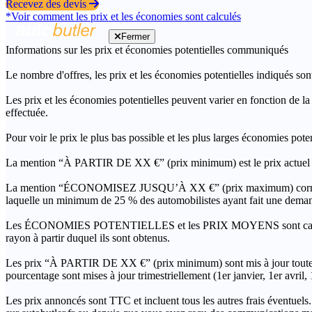
Recevez des devis
*Voir comment les prix et les économies sont calculés
Fermer
Informations sur les prix et économies potentielles communiqués
Le nombre d'offres, les prix et les économies potentielles indiqués son
Les prix et les économies potentielles peuvent varier en fonction de l
effectuée.
Pour voir le prix le plus bas possible et les plus larges économies pot
La mention “À PARTIR DE XX €” (prix minimum) est le prix actuel le 
La mention “ÉCONOMISEZ JUSQU’À XX €” (prix maximum) correspond à l
laquelle un minimum de 25 % des automobilistes ayant fait une demand
Les ÉCONOMIES POTENTIELLES et les PRIX MOYENS sont calculés grâc
rayon à partir duquel ils sont obtenus.
Les prix “À PARTIR DE XX €” (prix minimum) sont mis à jour toutes 
pourcentage sont mises à jour trimestriellement (1er janvier, 1er avril
Les prix annoncés sont TTC et incluent tous les autres frais éventuels.