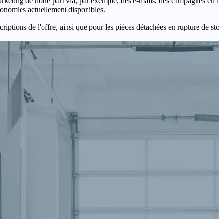
keting de notre part via, par exemple, des e-mails, des campagnes en l
économies actuellement disponibles.
criptions de l'offre, ainsi que pour les pièces détachées en rupture de st