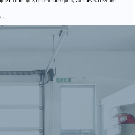
igne ou hors ligne, etc. Par conséquent, vous devez créer une
ock.