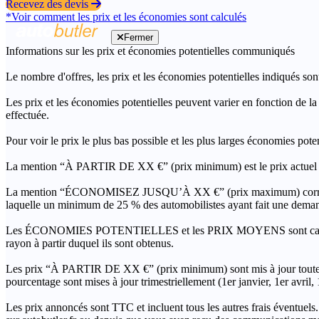
Recevez des devis
*Voir comment les prix et les économies sont calculés
Fermer
Informations sur les prix et économies potentielles communiqués
Le nombre d'offres, les prix et les économies potentielles indiqués son
Les prix et les économies potentielles peuvent varier en fonction de l
effectuée.
Pour voir le prix le plus bas possible et les plus larges économies pot
La mention “À PARTIR DE XX €” (prix minimum) est le prix actuel le 
La mention “ÉCONOMISEZ JUSQU’À XX €” (prix maximum) correspond à l
laquelle un minimum de 25 % des automobilistes ayant fait une demand
Les ÉCONOMIES POTENTIELLES et les PRIX MOYENS sont calculés grâc
rayon à partir duquel ils sont obtenus.
Les prix “À PARTIR DE XX €” (prix minimum) sont mis à jour toutes 
pourcentage sont mises à jour trimestriellement (1er janvier, 1er avril
Les prix annoncés sont TTC et incluent tous les autres frais éventuels.