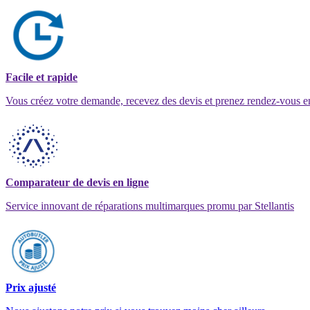
Facile et rapide
Vous créez votre demande, recevez des devis et prenez rendez-vous e
Comparateur de devis en ligne
Service innovant de réparations multimarques promu par Stellantis
Prix ajusté