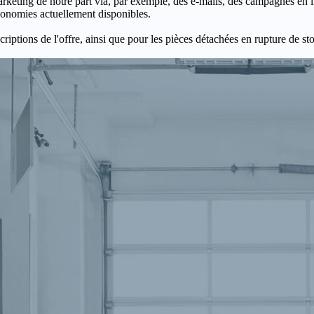
keting de notre part via, par exemple, des e-mails, des campagnes en l
économies actuellement disponibles.
criptions de l'offre, ainsi que pour les pièces détachées en rupture de st