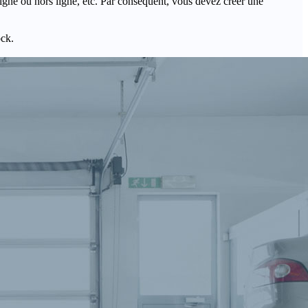
igne ou hors ligne, etc. Par conséquent, vous devez créer une
ock.