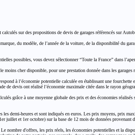
t calculés sur des propositions de devis de garages référencés sur Autobut
a marque, du modèle, de l’année de la voiture, de la disponibilité du ga
entielles possibles, vous devez sélectionner “Toute la France” dans l’ape
moins cher disponible, pour une prestation donnée dans les garages ré
’économie potentielle calculée en établissant une fourchette entre l
e de devis ont réalisé l’économie maximale citée dans le rayon géograp
e à une moyenne globale des prix et des économies réalisés sur le
les demi-heures et sont indiqués en euros. Les prix moyens, prix max
, 1er juillet et 1er octobre) sur la base de 12 mois de données provenan
 Le nombre d'offres, les prix réels, les économies potentielles et la disp