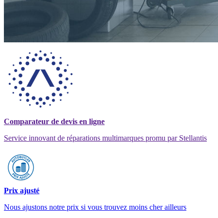
Comparateur de devis en ligne
Service innovant de réparations multimarques promu par Stellantis
Prix ajusté
Nous ajustons notre prix si vous trouvez moins cher ailleurs