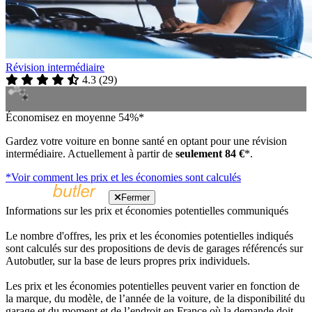
Révision intermédiaire
4.3
(
29
)
Économisez en moyenne 54%*
Gardez votre voiture en bonne santé en optant pour une révision
intermédiaire. Actuellement à partir de
seulement 84 €
*.
*Voir comment les prix et les économies sont calculés
Fermer
Informations sur les prix et économies potentielles communiqués
Le nombre d'offres, les prix et les économies potentielles indiqués
sont calculés sur des propositions de devis de garages référencés sur
Autobutler, sur la base de leurs propres prix individuels.
Les prix et les économies potentielles peuvent varier en fonction de
la marque, du modèle, de l’année de la voiture, de la disponibilité du
garage et du moment et de l’endroit en France où la demande doit