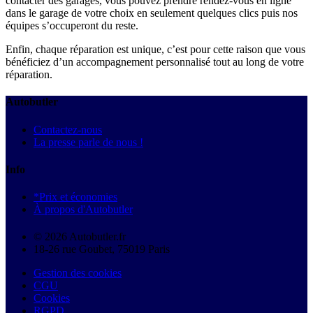
contacter des garages, vous pouvez prendre rendez-vous en ligne
dans le garage de votre choix en seulement quelques clics puis nos
équipes s’occuperont du reste.
Enfin, chaque réparation est unique, c’est pour cette raison que vous
bénéficiez d’un accompagnement personnalisé tout au long de votre
réparation.
Autobutler
Contactez-nous
La presse parle de nous !
Info
*Prix et économies
À propos d'Autobutler
© 2026 Autobutler.fr
18-26 rue Goubet, 75019 Paris
Gestion des cookies
CGU
Cookies
RGPD