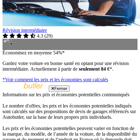
Révision intermédiaire
4.3
(
29
)
Économisez en moyenne 54%*
Gardez votre voiture en bonne santé en optant pour une révision
intermédiaire. Actuellement à partir de
seulement 84 €
*.
*Voir comment les prix et les économies sont calculés
Fermer
Informations sur les prix et économies potentielles communiqués
Le nombre d'offres, les prix et les économies potentielles indiqués
sont calculés sur des propositions de devis de garages référencés sur
Autobutler, sur la base de leurs propres prix individuels.
Les prix et les économies potentielles peuvent varier en fonction de
la marque, du modèle, de l’année de la voiture, de la disponibilité du
garage et du moment et de l’endroit en France où la demande doit