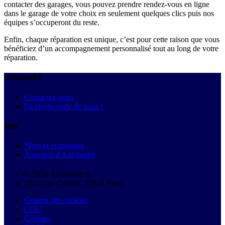
contacter des garages, vous pouvez prendre rendez-vous en ligne
dans le garage de votre choix en seulement quelques clics puis nos
équipes s’occuperont du reste.
Enfin, chaque réparation est unique, c’est pour cette raison que vous
bénéficiez d’un accompagnement personnalisé tout au long de votre
réparation.
Autobutler
Contactez-nous
La presse parle de nous !
Info
*Prix et économies
À propos d'Autobutler
© 2026 Autobutler.fr
18-26 rue Goubet, 75019 Paris
Gestion des cookies
CGU
Cookies