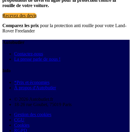
propositions de devis en ligne pour la protection contre la
rouille de votre voiture.
Recevez des devis
Comparez les prix
pour la protection anti rouille pour votre Land-
Rover Freelander
Autobutler
Contactez-nous
La presse parle de nous !
Info
*Prix et économies
À propos d'Autobutler
© 2026 Autobutler.fr
18-26 rue Goubet, 75019 Paris
Gestion des cookies
CGU
Cookies
RGPD