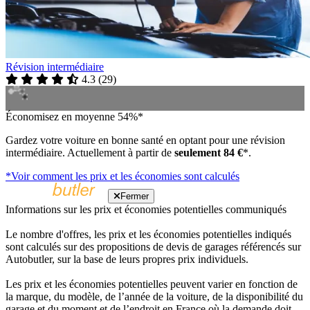
Révision intermédiaire
4.3
(
29
)
Économisez en moyenne 54%*
Gardez votre voiture en bonne santé en optant pour une révision
intermédiaire. Actuellement à partir de
seulement 84 €
*.
*Voir comment les prix et les économies sont calculés
Fermer
Informations sur les prix et économies potentielles communiqués
Le nombre d'offres, les prix et les économies potentielles indiqués
sont calculés sur des propositions de devis de garages référencés sur
Autobutler, sur la base de leurs propres prix individuels.
Les prix et les économies potentielles peuvent varier en fonction de
la marque, du modèle, de l’année de la voiture, de la disponibilité du
garage et du moment et de l’endroit en France où la demande doit