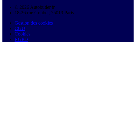
© 2026 Autobutler.fr
18-26 rue Goubet, 75019 Paris
Gestion des cookies
CGU
Cookies
RGPD