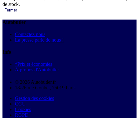
de stock.
Fermer
Autobutler
Contactez-nous
La presse parle de nous !
Info
*Prix et économies
À propos d'Autobutler
© 2026 Autobutler.fr
18-26 rue Goubet, 75019 Paris
Gestion des cookies
CGU
Cookies
RGPD