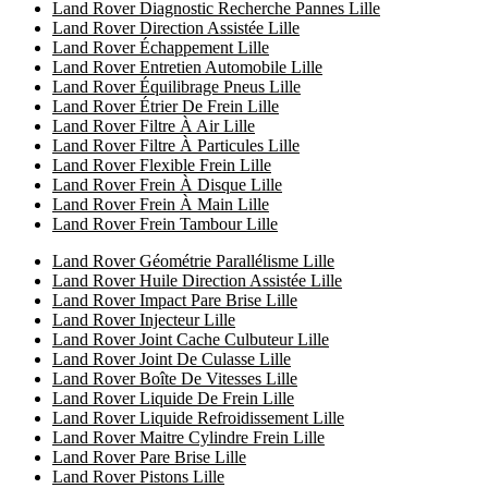
Land Rover Diagnostic Recherche Pannes Lille
Land Rover Direction Assistée Lille
Land Rover Échappement Lille
Land Rover Entretien Automobile Lille
Land Rover Équilibrage Pneus Lille
Land Rover Étrier De Frein Lille
Land Rover Filtre À Air Lille
Land Rover Filtre À Particules Lille
Land Rover Flexible Frein Lille
Land Rover Frein À Disque Lille
Land Rover Frein À Main Lille
Land Rover Frein Tambour Lille
Land Rover Géométrie Parallélisme Lille
Land Rover Huile Direction Assistée Lille
Land Rover Impact Pare Brise Lille
Land Rover Injecteur Lille
Land Rover Joint Cache Culbuteur Lille
Land Rover Joint De Culasse Lille
Land Rover Boîte De Vitesses Lille
Land Rover Liquide De Frein Lille
Land Rover Liquide Refroidissement Lille
Land Rover Maitre Cylindre Frein Lille
Land Rover Pare Brise Lille
Land Rover Pistons Lille