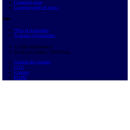
Contactez-nous
La presse parle de nous !
Info
*Prix et économies
À propos d'Autobutler
© 2026 Autobutler.fr
18-26 rue Goubet, 75019 Paris
Gestion des cookies
CGU
Cookies
RGPD