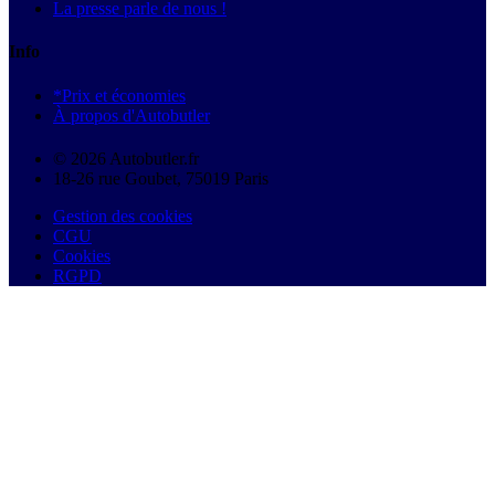
La presse parle de nous !
Info
*Prix et économies
À propos d'Autobutler
© 2026 Autobutler.fr
18-26 rue Goubet, 75019 Paris
Gestion des cookies
CGU
Cookies
RGPD