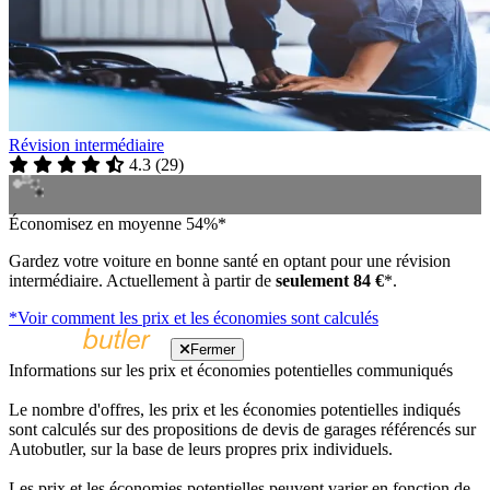
Révision intermédiaire
4.3
(
29
)
Économisez en moyenne 54%*
Gardez votre voiture en bonne santé en optant pour une révision
intermédiaire. Actuellement à partir de
seulement 84 €
*.
*Voir comment les prix et les économies sont calculés
Fermer
Informations sur les prix et économies potentielles communiqués
Le nombre d'offres, les prix et les économies potentielles indiqués
sont calculés sur des propositions de devis de garages référencés sur
Autobutler, sur la base de leurs propres prix individuels.
Les prix et les économies potentielles peuvent varier en fonction de