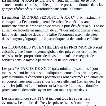
La mention “À PARTIR DE XX €” (prix minimum) est le prix
actuel le moins cher disponible, pour une prestation donnée dans les
garages référencés sur Autobutler dans toute la France.
La mention “ÉCONOMISEZ JUSQU’À XX €” (prix maximum)
correspond à l’économie potentielle calculée en établissant une
fourchette entre la proposition de devis la plus élevée et la plus basse
au sein de laquelle un minimum de 25 % des automobilistes ayant
fait une demande de devis ont réalisé l’économie maximale citée
dans le rayon géographique à partir duquel la demande a été faite.
Les ÉCONOMIES POTENTIELLES et les PRIX MOYENS sont
calculés grâce à une moyenne globale des prix et des économies
réalisés sur les propositions de devis d’une même catégorie de
services dans le rayon à partir duquel ils sont obtenus.
Les prix “À PARTIR DE XX €” (prix minimum) sont mis à jour
toutes les demi-heures et sont indiqués en euros. Les prix moyens,
prix maximum et économies potentielles sont exprimées en euros ou
en pourcentage sont mises à jour trimestriellement (1er janvier, 1er
avril, 1er juillet et 1er octobre) sur la base de 12 mois de données
provenant de demandes ayant reçu au moins quatre devis.
Les prix annoncés sont TTC et incluent tous les autres frais
éventuels. Le nombre d'offres, les prix réels, les économies