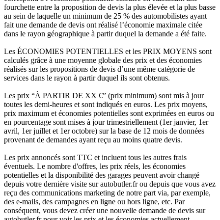
fourchette entre la proposition de devis la plus élevée et la plus basse
au sein de laquelle un minimum de 25 % des automobilistes ayant
fait une demande de devis ont réalisé l’économie maximale citée
dans le rayon géographique à partir duquel la demande a été faite.
Les ÉCONOMIES POTENTIELLES et les PRIX MOYENS sont
calculés grâce à une moyenne globale des prix et des économies
réalisés sur les propositions de devis d’une même catégorie de
services dans le rayon à partir duquel ils sont obtenus.
Les prix “À PARTIR DE XX €” (prix minimum) sont mis à jour
toutes les demi-heures et sont indiqués en euros. Les prix moyens,
prix maximum et économies potentielles sont exprimées en euros ou
en pourcentage sont mises à jour trimestriellement (1er janvier, 1er
avril, 1er juillet et 1er octobre) sur la base de 12 mois de données
provenant de demandes ayant reçu au moins quatre devis.
Les prix annoncés sont TTC et incluent tous les autres frais
éventuels. Le nombre d'offres, les prix réels, les économies
potentielles et la disponibilité des garages peuvent avoir changé
depuis votre dernière visite sur autobutler.fr ou depuis que vous avez
reçu des communications marketing de notre part via, par exemple,
des e-mails, des campagnes en ligne ou hors ligne, etc. Par
conséquent, vous devez créer une nouvelle demande de devis sur
autobutler.fr pour voir les prix et les économies actuellement