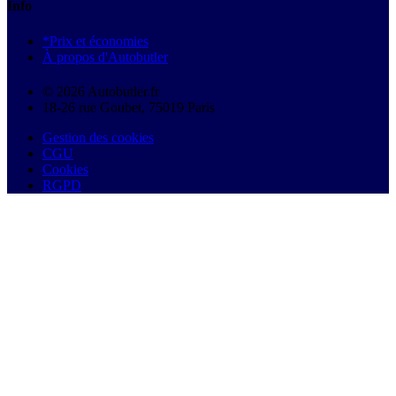
Info
*Prix et économies
À propos d'Autobutler
© 2026 Autobutler.fr
18-26 rue Goubet, 75019 Paris
Gestion des cookies
CGU
Cookies
RGPD