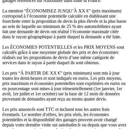
garages référencés sur Autobutler dans toute la France.
La mention “ÉCONOMISEZ JUSQU’À XX €” (prix maximum)
correspond à l’économie potentielle calculée en établissant une
fourchette entre la proposition de devis la plus élevée et la plus basse
au sein de laquelle un minimum de 25 % des automobilistes ayant
fait une demande de devis ont réalisé l’économie maximale citée
dans le rayon géographique à partir duquel la demande a été faite.
Les ÉCONOMIES POTENTIELLES et les PRIX MOYENS sont
calculés grâce à une moyenne globale des prix et des économies
réalisés sur les propositions de devis d’une même catégorie de
services dans le rayon à partir duquel ils sont obtenus.
Les prix “À PARTIR DE XX €” (prix minimum) sont mis à jour
toutes les demi-heures et sont indiqués en euros. Les prix moyens,
prix maximum et économies potentielles sont exprimées en euros ou
en pourcentage sont mises à jour trimestriellement (1er janvier, 1er
avril, 1er juillet et 1er octobre) sur la base de 12 mois de données
provenant de demandes ayant reçu au moins quatre devis.
Les prix annoncés sont TTC et incluent tous les autres frais
éventuels. Le nombre d'offres, les prix réels, les économies
potentielles et la disponibilité des garages peuvent avoir changé
depuis votre dernière visite sur autobutler.fr ou depuis que vous avez