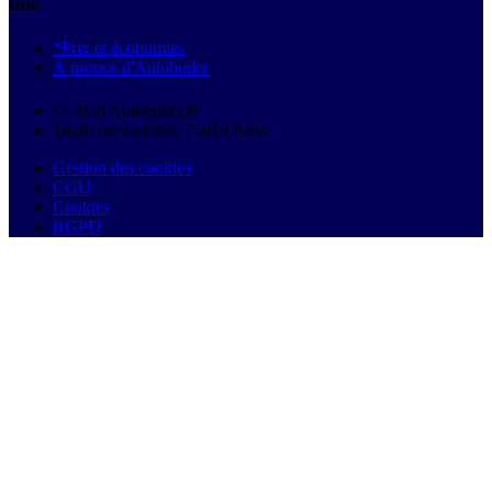
Info
*Prix et économies
À propos d'Autobutler
© 2026 Autobutler.fr
18-26 rue Goubet, 75019 Paris
Gestion des cookies
CGU
Cookies
RGPD