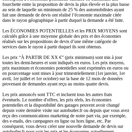
fourchette entre la proposition de devis la plus élevée et la plus basse
au sein de laquelle un minimum de 25 % des automobilistes ayant
fait une demande de devis ont réalisé l’économie maximale citée
dans le rayon géographique à partir duquel la demande a été faite.
Les ÉCONOMIES POTENTIELLES et les PRIX MOYENS sont
calculés grâce à une moyenne globale des prix et des économies
réalisés sur les propositions de devis d’une même catégorie de
services dans le rayon à partir duquel ils sont obtenus.
Les prix “À PARTIR DE XX €” (prix minimum) sont mis à jour
toutes les demi-heures et sont indiqués en euros. Les prix moyens,
prix maximum et économies potentielles sont exprimées en euros ou
en pourcentage sont mises à jour trimestriellement (1er janvier, 1er
avril, 1er juillet et 1er octobre) sur la base de 12 mois de données
provenant de demandes ayant reçu au moins quatre devis.
Les prix annoncés sont TTC et incluent tous les autres frais
éventuels. Le nombre d'offres, les prix réels, les économies
potentielles et la disponibilité des garages peuvent avoir changé
depuis votre dernière visite sur autobutler.fr ou depuis que vous avez
reçu des communications marketing de notre part via, par exemple,
des e-mails, des campagnes en ligne ou hors ligne, etc. Par
conséquent, vous devez créer une nouvelle demande de devis sur
autobutler.fr pour voir les prix et les économies actuellement