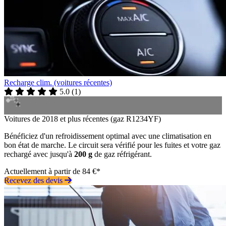
Recharge clim. (voitures récentes)
5.0
(
1
)
Voitures de 2018 et plus récentes (gaz R1234YF)
Bénéficiez d'un refroidissement optimal avec une climatisation en
bon état de marche. Le circuit sera vérifié pour les fuites et votre gaz
rechargé avec jusqu'à
200 g
de gaz réfrigérant.
Actuellement à partir de 84 €*
Recevez des devis