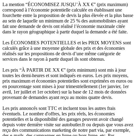
La mention “ÉCONOMISEZ JUSQU’À XX €” (prix maximum)
correspond à l’économie potentielle calculée en établissant une
fourchette entre la proposition de devis la plus élevée et la plus basse
au sein de laquelle un minimum de 25 % des automobilistes ayant
fait une demande de devis ont réalisé l’économie maximale citée
dans le rayon géographique à partir duquel la demande a été faite.
Les ÉCONOMIES POTENTIELLES et les PRIX MOYENS sont
calculés grâce à une moyenne globale des prix et des économies
réalisés sur les propositions de devis d’une même catégorie de
services dans le rayon à partir duquel ils sont obtenus.
Les prix “À PARTIR DE XX €” (prix minimum) sont mis à jour
toutes les demi-heures et sont indiqués en euros. Les prix moyens,
prix maximum et économies potentielles sont exprimées en euros ou
en pourcentage sont mises à jour trimestriellement (1er janvier, 1er
avril, 1er juillet et 1er octobre) sur la base de 12 mois de données
provenant de demandes ayant reçu au moins quatre devis.
Les prix annoncés sont TTC et incluent tous les autres frais
éventuels. Le nombre d'offres, les prix réels, les économies
potentielles et la disponibilité des garages peuvent avoir changé
depuis votre dernière visite sur autobutler.fr ou depuis que vous avez
reçu des communications marketing de notre part via, par exemple,
des e-mails, des campagnes en ligne ou hors ligne, etc. Par