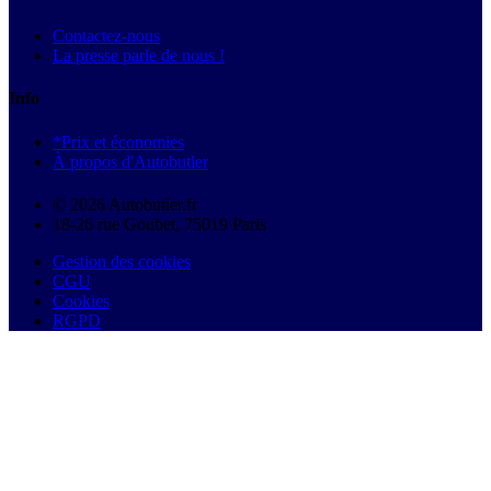
Contactez-nous
La presse parle de nous !
Info
*Prix et économies
À propos d'Autobutler
© 2026 Autobutler.fr
18-26 rue Goubet, 75019 Paris
Gestion des cookies
CGU
Cookies
RGPD