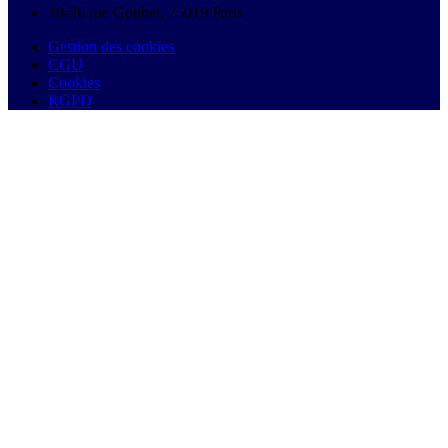
18-26 rue Goubet, 75019 Paris
Gestion des cookies
CGU
Cookies
RGPD