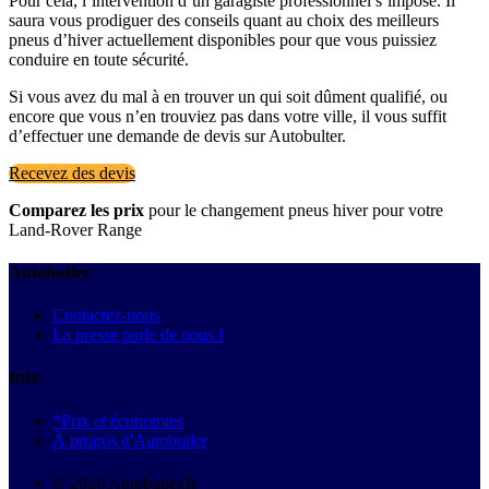
Pour cela, l’intervention d’un garagiste professionnel s’impose. Il
saura vous prodiguer des conseils quant au choix des meilleurs
pneus d’hiver actuellement disponibles pour que vous puissiez
conduire en toute sécurité.
Si vous avez du mal à en trouver un qui soit dûment qualifié, ou
encore que vous n’en trouviez pas dans votre ville, il vous suffit
d’effectuer une demande de devis sur Autobulter.
Recevez des devis
Comparez les prix
pour le changement pneus hiver pour votre
Land-Rover Range
Autobutler
Contactez-nous
La presse parle de nous !
Info
*Prix et économies
À propos d'Autobutler
© 2026 Autobutler.fr