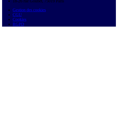
18-26 rue Goubet, 75019 Paris
Gestion des cookies
CGU
Cookies
RGPD