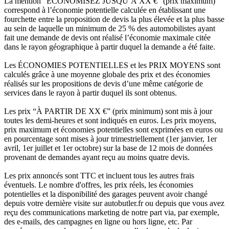
La mention “ÉCONOMISEZ JUSQU’À XX €” (prix maximum)
correspond à l’économie potentielle calculée en établissant une
fourchette entre la proposition de devis la plus élevée et la plus basse
au sein de laquelle un minimum de 25 % des automobilistes ayant
fait une demande de devis ont réalisé l’économie maximale citée
dans le rayon géographique à partir duquel la demande a été faite.
Les ÉCONOMIES POTENTIELLES et les PRIX MOYENS sont
calculés grâce à une moyenne globale des prix et des économies
réalisés sur les propositions de devis d’une même catégorie de
services dans le rayon à partir duquel ils sont obtenus.
Les prix “À PARTIR DE XX €” (prix minimum) sont mis à jour
toutes les demi-heures et sont indiqués en euros. Les prix moyens,
prix maximum et économies potentielles sont exprimées en euros ou
en pourcentage sont mises à jour trimestriellement (1er janvier, 1er
avril, 1er juillet et 1er octobre) sur la base de 12 mois de données
provenant de demandes ayant reçu au moins quatre devis.
Les prix annoncés sont TTC et incluent tous les autres frais
éventuels. Le nombre d'offres, les prix réels, les économies
potentielles et la disponibilité des garages peuvent avoir changé
depuis votre dernière visite sur autobutler.fr ou depuis que vous avez
reçu des communications marketing de notre part via, par exemple,
des e-mails, des campagnes en ligne ou hors ligne, etc. Par