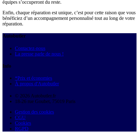
équipes s’occuperont du reste.
Enfin, chaque réparation est unique, c’est pour cette raison que vous
bénéficiez d’un accompagnement personnalisé tout au long de votre
réparation.
Autobutler
Contactez-nous
La presse parle de nous !
Info
*Prix et économies
À propos d'Autobutler
© 2026 Autobutler.fr
18-26 rue Goubet, 75019 Paris
Gestion des cookies
CGU
Cookies
RGPD