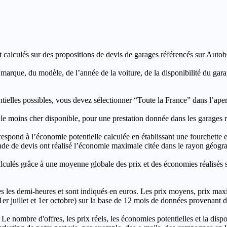
t calculés sur des propositions de devis de garages référencés sur Autobut
a marque, du modèle, de l’année de la voiture, de la disponibilité du ga
entielles possibles, vous devez sélectionner “Toute la France” dans l’ape
moins cher disponible, pour une prestation donnée dans les garages ré
’économie potentielle calculée en établissant une fourchette entre l
e de devis ont réalisé l’économie maximale citée dans le rayon géograp
e à une moyenne globale des prix et des économies réalisés sur le
les demi-heures et sont indiqués en euros. Les prix moyens, prix max
, 1er juillet et 1er octobre) sur la base de 12 mois de données provenan
 Le nombre d'offres, les prix réels, les économies potentielles et la disp