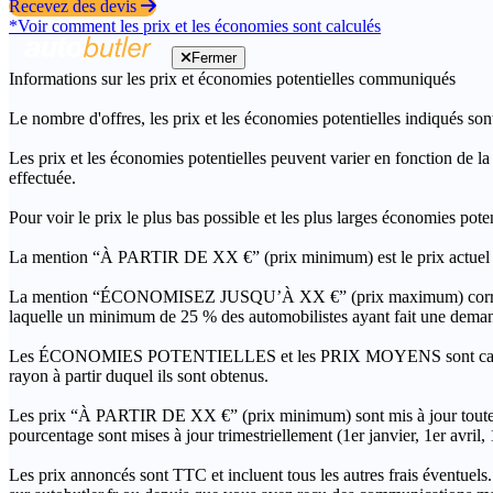
Recevez des devis
*Voir comment les prix et les économies sont calculés
Fermer
Informations sur les prix et économies potentielles communiqués
Le nombre d'offres, les prix et les économies potentielles indiqués son
Les prix et les économies potentielles peuvent varier en fonction de l
effectuée.
Pour voir le prix le plus bas possible et les plus larges économies pot
La mention “À PARTIR DE XX €” (prix minimum) est le prix actuel le 
La mention “ÉCONOMISEZ JUSQU’À XX €” (prix maximum) correspond à l
laquelle un minimum de 25 % des automobilistes ayant fait une demand
Les ÉCONOMIES POTENTIELLES et les PRIX MOYENS sont calculés grâc
rayon à partir duquel ils sont obtenus.
Les prix “À PARTIR DE XX €” (prix minimum) sont mis à jour toutes 
pourcentage sont mises à jour trimestriellement (1er janvier, 1er avril
Les prix annoncés sont TTC et incluent tous les autres frais éventuels.