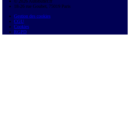
© 2026 Autobutler.fr
18-26 rue Goubet, 75019 Paris
Gestion des cookies
CGU
Cookies
RGPD