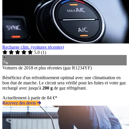
Recharge clim. (voitures récentes)
5.0
(
1
)
Voitures de 2018 et plus récentes (gaz R1234YF)
Bénéficiez d'un refroidissement optimal avec une climatisation en
bon état de marche. Le circuit sera vérifié pour les fuites et votre gaz
rechargé avec jusqu'à
200 g
de gaz réfrigérant.
Actuellement à partir de 84 €*
Recevez des devis