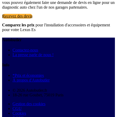
vous pouvez également faire une demande de devis en ligne pour un
diagnostic auto chez l'un de nos garages partenaires.
Recevez des devis
Comparez les prix
pour l'installation d'accessoires et équipement
pour votre Lexus Es
Autobutler
Contactez-nous
La presse parle de nous !
Info
*Prix et économies
À propos d'Autobutler
© 2026 Autobutler.fr
18-26 rue Goubet, 75019 Paris
Gestion des cookies
CGU
Cookies