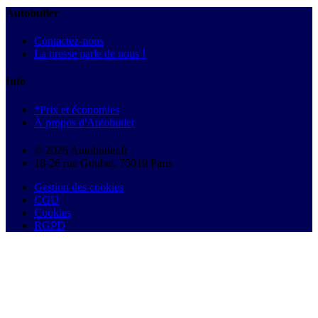
Autobutler
Contactez-nous
La presse parle de nous !
Info
*Prix et économies
À propos d'Autobutler
© 2026 Autobutler.fr
18-26 rue Goubet, 75019 Paris
Gestion des cookies
CGU
Cookies
RGPD