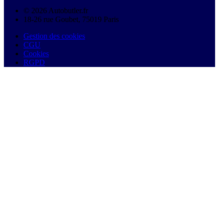
© 2026 Autobutler.fr
18-26 rue Goubet, 75019 Paris
Gestion des cookies
CGU
Cookies
RGPD