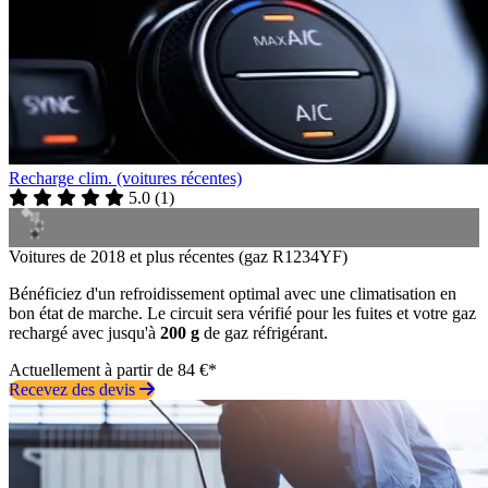
Recharge clim. (voitures récentes)
5.0
(
1
)
Voitures de 2018 et plus récentes (gaz R1234YF)
Bénéficiez d'un refroidissement optimal avec une climatisation en
bon état de marche. Le circuit sera vérifié pour les fuites et votre gaz
rechargé avec jusqu'à
200 g
de gaz réfrigérant.
Actuellement à partir de 84 €*
Recevez des devis