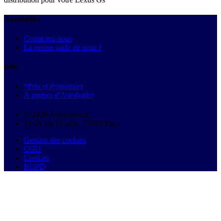
Autobutler
Contactez-nous
La presse parle de nous !
Info
*Prix et économies
À propos d'Autobutler
© 2026 Autobutler.fr
18-26 rue Goubet, 75019 Paris
Gestion des cookies
CGU
Cookies
RGPD