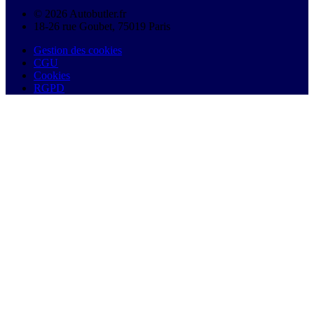
© 2026 Autobutler.fr
18-26 rue Goubet, 75019 Paris
Gestion des cookies
CGU
Cookies
RGPD