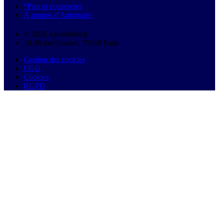
*Prix et économies
À propos d'Autobutler
© 2026 Autobutler.fr
18-26 rue Goubet, 75019 Paris
Gestion des cookies
CGU
Cookies
RGPD