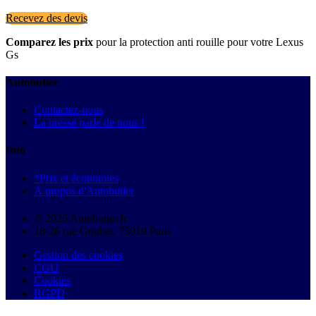
Recevez des devis
Comparez les prix
pour la protection anti rouille pour votre Lexus
Gs
Autobutler
Contactez-nous
La presse parle de nous !
Info
*Prix et économies
À propos d'Autobutler
© 2026 Autobutler.fr
18-26 rue Goubet, 75019 Paris
Gestion des cookies
CGU
Cookies
RGPD