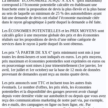
La mention “ÉCONOMISEZ JUSQU’À XX €” (prix maximum)
correspond à l’économie potentielle calculée en établissant une
fourchette entre la proposition de devis la plus élevée et la plus basse
au sein de laquelle un minimum de 25 % des automobilistes ayant
fait une demande de devis ont réalisé l’économie maximale citée
dans le rayon géographique à partir duquel la demande a été faite.
Les ÉCONOMIES POTENTIELLES et les PRIX MOYENS sont
calculés grâce à une moyenne globale des prix et des économies
réalisés sur les propositions de devis d’une même catégorie de
services dans le rayon à partir duquel ils sont obtenus.
Les prix “À PARTIR DE XX €” (prix minimum) sont mis à jour
toutes les demi-heures et sont indiqués en euros. Les prix moyens,
prix maximum et économies potentielles sont exprimées en euros ou
en pourcentage sont mises à jour trimestriellement (1er janvier, 1er
avril, 1er juillet et 1er octobre) sur la base de 12 mois de données
provenant de demandes ayant reçu au moins quatre devis.
Les prix annoncés sont TTC et incluent tous les autres frais
éventuels. Le nombre d'offres, les prix réels, les économies
potentielles et la disponibilité des garages peuvent avoir changé
depuis votre dernière visite sur autobutler.fr ou depuis que vous avez
reçu des communications marketing de notre part via, par exemple,
des e-mails, des campagnes en ligne ou hors ligne, etc. Par