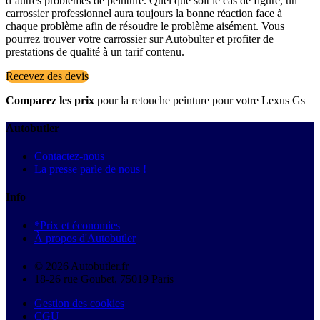
d’autres problèmes de peinture. Quel que soit le cas de figure, un
carrossier professionnel aura toujours la bonne réaction face à
chaque problème afin de résoudre le problème aisément. Vous
pourrez trouver votre carrossier sur Autobulter et profiter de
prestations de qualité à un tarif contenu.
Recevez des devis
Comparez les prix
pour la retouche peinture pour votre Lexus Gs
Autobutler
Contactez-nous
La presse parle de nous !
Info
*Prix et économies
À propos d'Autobutler
© 2026 Autobutler.fr
18-26 rue Goubet, 75019 Paris
Gestion des cookies
CGU