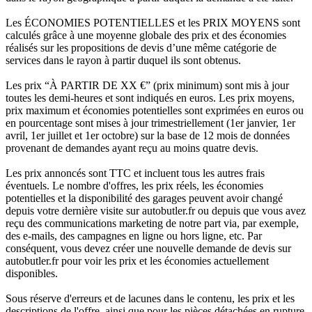
Les ÉCONOMIES POTENTIELLES et les PRIX MOYENS sont
calculés grâce à une moyenne globale des prix et des économies
réalisés sur les propositions de devis d’une même catégorie de
services dans le rayon à partir duquel ils sont obtenus.
Les prix “À PARTIR DE XX €” (prix minimum) sont mis à jour
toutes les demi-heures et sont indiqués en euros. Les prix moyens,
prix maximum et économies potentielles sont exprimées en euros ou
en pourcentage sont mises à jour trimestriellement (1er janvier, 1er
avril, 1er juillet et 1er octobre) sur la base de 12 mois de données
provenant de demandes ayant reçu au moins quatre devis.
Les prix annoncés sont TTC et incluent tous les autres frais
éventuels. Le nombre d'offres, les prix réels, les économies
potentielles et la disponibilité des garages peuvent avoir changé
depuis votre dernière visite sur autobutler.fr ou depuis que vous avez
reçu des communications marketing de notre part via, par exemple,
des e-mails, des campagnes en ligne ou hors ligne, etc. Par
conséquent, vous devez créer une nouvelle demande de devis sur
autobutler.fr pour voir les prix et les économies actuellement
disponibles.
Sous réserve d'erreurs et de lacunes dans le contenu, les prix et les
descriptions de l'offre, ainsi que pour les pièces détachées en rupture