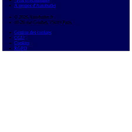
*Prix et économies
À propos d'Autobutler
© 2026 Autobutler.fr
18-26 rue Goubet, 75019 Paris
Gestion des cookies
CGU
Cookies
RGPD