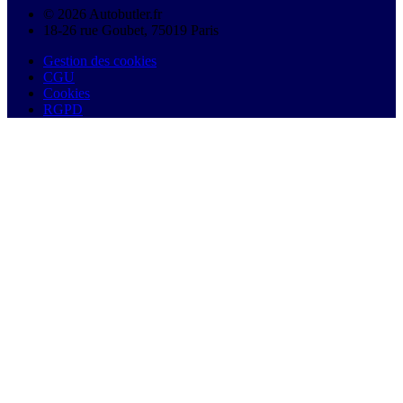
© 2026 Autobutler.fr
18-26 rue Goubet, 75019 Paris
Gestion des cookies
CGU
Cookies
RGPD