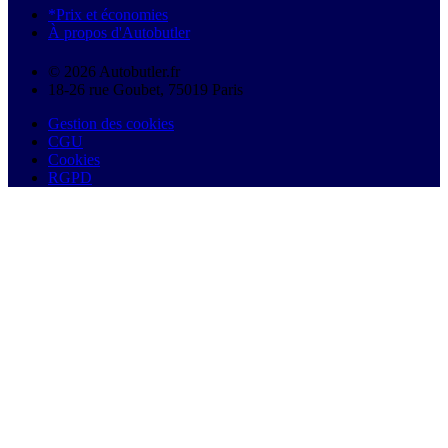
*Prix et économies
À propos d'Autobutler
© 2026 Autobutler.fr
18-26 rue Goubet, 75019 Paris
Gestion des cookies
CGU
Cookies
RGPD