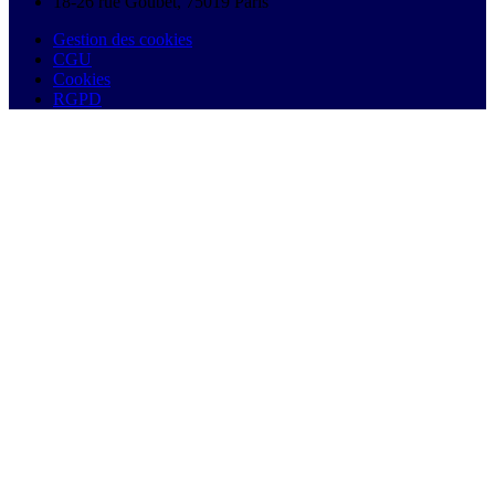
18-26 rue Goubet, 75019 Paris
Gestion des cookies
CGU
Cookies
RGPD