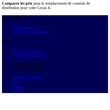
Comparez les prix
pour le remplacement de courroie de
distribution pour votre Lexus Is
Autobutler
Contactez-nous
La presse parle de nous !
Info
*Prix et économies
À propos d'Autobutler
© 2026 Autobutler.fr
18-26 rue Goubet, 75019 Paris
Gestion des cookies
CGU
Cookies
RGPD